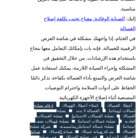
مناسبة.
إليك:
الصيانة الوقائية: مفتاح تجنب تكلفة إصلاح
الغسالة
في الختام، إذا واجهتك مشكلة في شاشة العرض
الرقمية للغسالة، فإنه بات بإمكانك التعامل معها بنجاح
باستخدام هذه الإرشادات. من خلال التحقيق في
المشكلة وإجراء الصيانة اللازمة، يمكنك استعادة عمل
شاشة العرض والتمتع بأداء الغسالة بكفاءة. تذكر دائمًا
الحفاظ على أدوات السلامة واحترام التوصيات
المصنعية أثناء إصلاح الأجهزة الكهربائية.
أعطال الغسالات
إصلاح أعطال الغسالات
ارقام تصليح
غسالات اتوماتيك
الغسالة لا تدور
تصليح
الغسالات
تصليح الغسالات الاتوماتيك
تصليح الغسالات
العادية
تصليح غسالات اتوماتيك
تصليح غسالات نصف
اتوماتيك
تصليح غسالة اتوماتيك سامسونج
شركة تصليح
الغسالات
شركة صيانة غسالات
صيانة الغسالات
صيانة
الغسالات المنزلية
فني تصليح الغسالات
فني صيانة