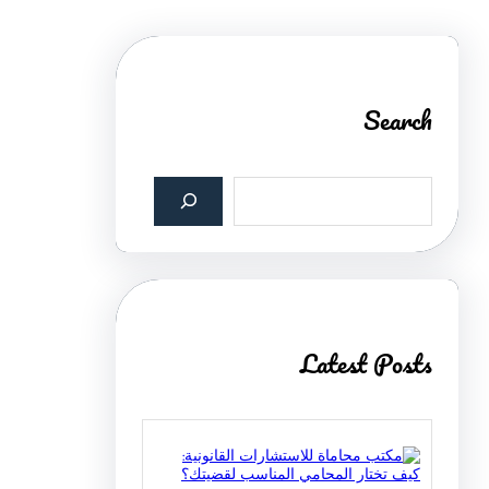
Search
S
e
a
r
c
h
Latest Posts