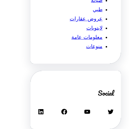
صيانة
طبي
عروض عقارات
لابتوبات
معلومات عامة
منوعات
Social
تويتر
يوتيوب
فيسبوك
لينكد إن