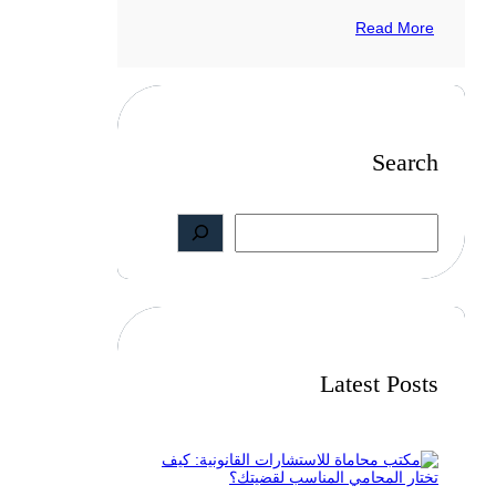
Read More
Search
S
e
a
r
c
h
Latest Posts