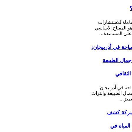
ماة للاستشارات
 هو المفتاح الأساسي
على المساعدة…
احة في أذربيجان:
مال الطبيعة
الثقافي
حة في أذربيجان:
ال الطبيعة والتراث
تميز…
ركة كشف
لمياه في