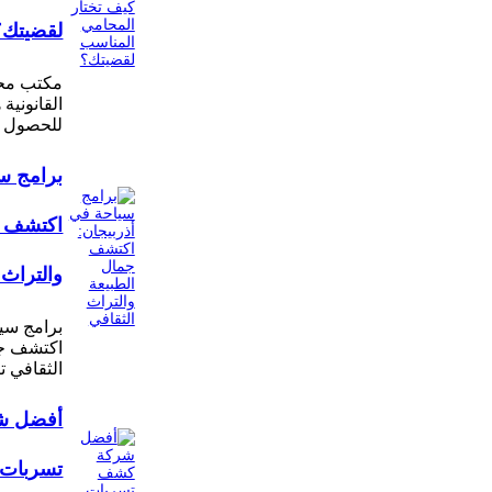
لقضيتك؟
مكتب محا
القانونية
للحصول 
برامج سي
اكتشف ج
والتراث 
برامج سيا
اكتشف جم
الثقافي ت
أفضل ش
تسربات ا