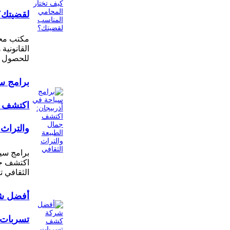
لقضيتك؟
مكتب محا
القانونية
للحصول 
برامج سي
اكتشف ج
والتراث 
برامج سيا
اكتشف جم
الثقافي ت
أفضل ش
تسربات ا