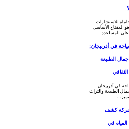
ماة للاستشارات
 هو المفتاح الأساسي
على المساعدة…
احة في أذربيجان:
مال الطبيعة
الثقافي
حة في أذربيجان:
ال الطبيعة والتراث
تميز…
ركة كشف
لمياه في