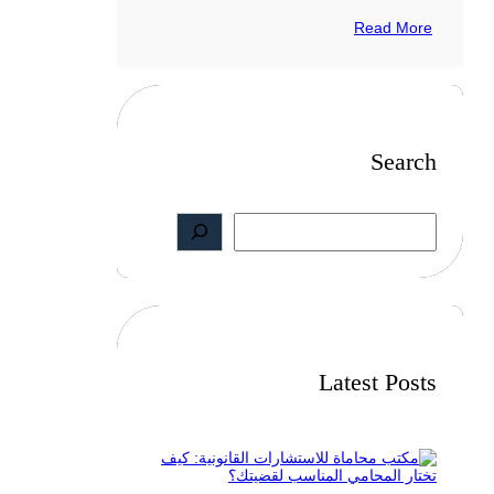
Read More
Search
S
e
a
r
c
h
Latest Posts