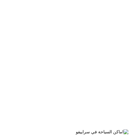
الوسم:
اماكن سياحية في باندونق