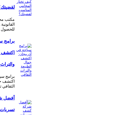
لقضيتك؟
مكتب محا
القانونية
للحصول 
برامج سي
اكتشف ج
والتراث 
برامج سيا
اكتشف جم
الثقافي ت
أفضل ش
تسربات ا