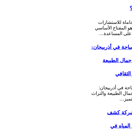
ماة للاستشارات
 هو المفتاح الأساسي
على المساعدة…
احة في أذربيجان:
مال الطبيعة
الثقافي
حة في أذربيجان:
ال الطبيعة والتراث
تميز…
ركة كشف
لمياه في