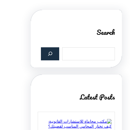
Search
S
e
a
r
c
h
Latest Posts