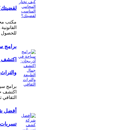
لقضيتك؟
مكتب محا
القانونية
للحصول 
برامج سي
اكتشف ج
والتراث 
برامج سيا
اكتشف جم
الثقافي ت
أفضل ش
تسربات ا