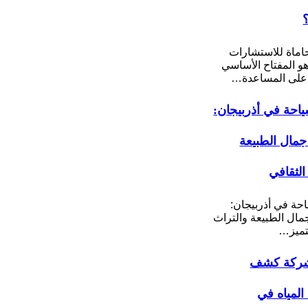
ماة للاستشارات
 هو المفتاح الأساسي
على المساعدة…
احة في أذربيجان:
مال الطبيعة
الثقافي
حة في أذربيجان:
ال الطبيعة والتراث
تميز…
ركة كشف
لمياه في