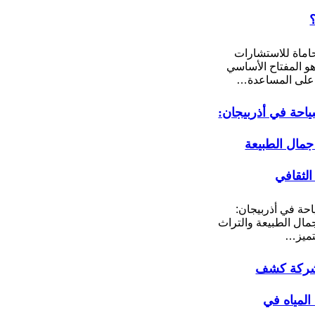
ماة للاستشارات
 هو المفتاح الأساسي
على المساعدة…
احة في أذربيجان:
مال الطبيعة
الثقافي
حة في أذربيجان:
ال الطبيعة والتراث
تميز…
ركة كشف
لمياه في