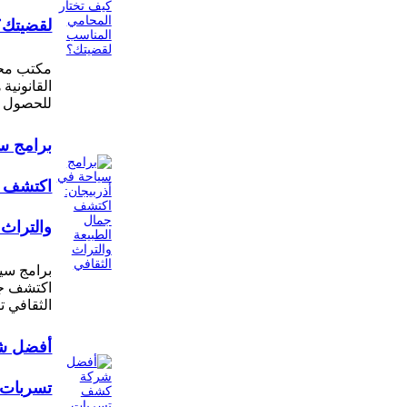
لقضيتك؟
مكتب محا
القانونية
للحصول 
برامج سي
اكتشف ج
والتراث 
برامج سيا
اكتشف جم
الثقافي ت
أفضل ش
تسربات ا