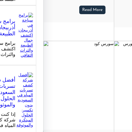
Read More
برامج 
أذربيجا
الطبيعة
برامج سي
اكتشف ج
والتراث 
أفضل 
تسربات 
السعودي
الحلول 
والموثو
إذا كنت
شركة ك
المياه ف