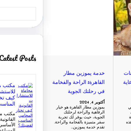
S
e
a
r
c
h
Latest Posts
نات
خدمة يموزين مطار
اية
القاهرة: الراحة والفخامة
مكتب م
في رحلتك الجوية
للاستشا
كيف تخت
المناس
أكتوبر 4, 2024
ي
يموزين مطار القاهرة هو خيار
الرفاهية والراحة لرحلتك
مكتب مح
ة
الجوية، حيث يوفر لك تجربة
القانونية
ذه
سفر متميزة بالفخامة والراحة.
الأساسي
تقدم خدمة يموزين…
المساعد