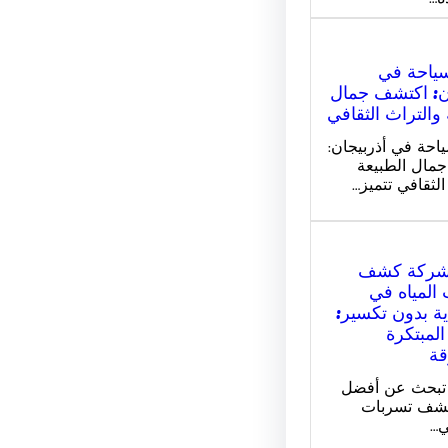
سياحة في
ن: اكتشف جمال
 والتراث الثقافي
احة في أذربيجان:
مال الطبيعة
الثقافي تتميز…
شركة كشف
المياه في
ة بدون تكسير:
المبتكرة
قة
 تبحث عن أفضل
شف تسربات
ي…