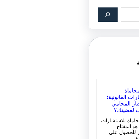
حاماة
رات القانونية:
ار المحامي
ب لقضيتك؟
اماة للاستشارات
 هو المفتاح
 للحصول على
ة…