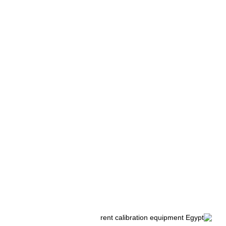
الوسم:
multimeter calibration Egypt