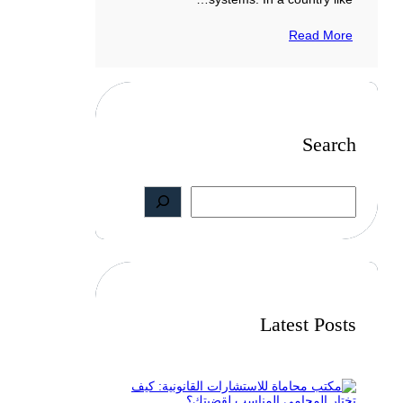
Read More
Search
S
e
a
r
c
h
Latest Posts