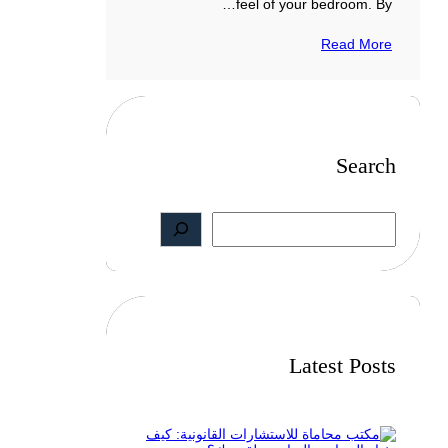
feel of your bedroom. By…
Read More
Search
S
e
a
r
c
h
Latest Posts