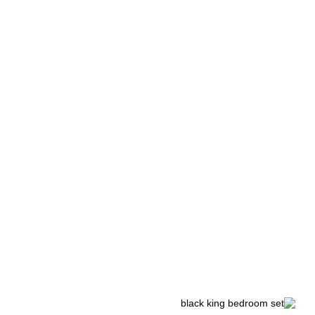
الوسم:
bedroom sets king modern