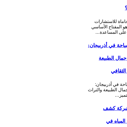
ماة للاستشارات
 هو المفتاح الأساسي
على المساعدة…
احة في أذربيجان:
مال الطبيعة
الثقافي
حة في أذربيجان:
ال الطبيعة والتراث
تميز…
ركة كشف
لمياه في