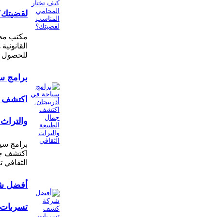
لقضيتك؟
مكتب محا
القانونية
للحصول 
برامج سي
اكتشف ج
والتراث 
برامج سيا
اكتشف جم
الثقافي ت
أفضل ش
تسربات ا