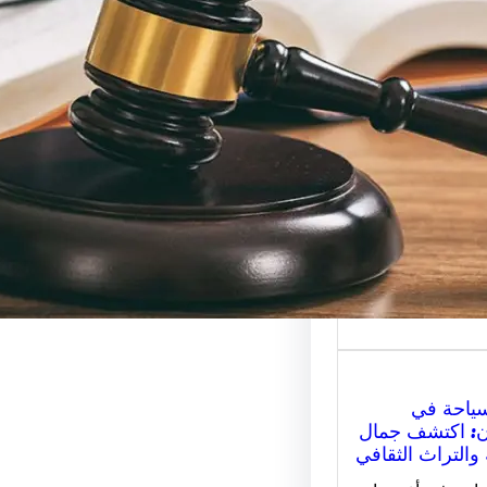
رات القانونية:
ار المحامي
ب لقضيتك؟
اماة للاستشارات
 هو المفتاح
 للحصول على
ة…
سياحة في
ن: اكتشف جمال
 والتراث الثقافي