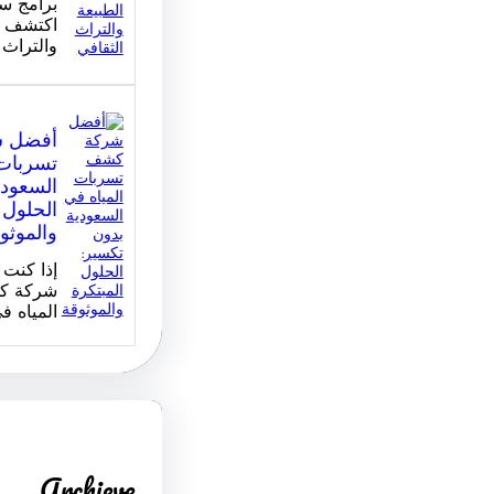
برامج سي
اكتشف ج
والتراث 
أفضل 
تسربات 
السعودي
الحلول 
والموثو
إذا كنت
شركة ك
المياه ف
Archieve