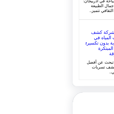
احة في أذربيجان:
مال الطبيعة
الثقافي تتميز…
شركة كشف
المياه في
ة بدون تكسير:
المبتكرة
قة
 تبحث عن أفضل
شف تسربات
ي…