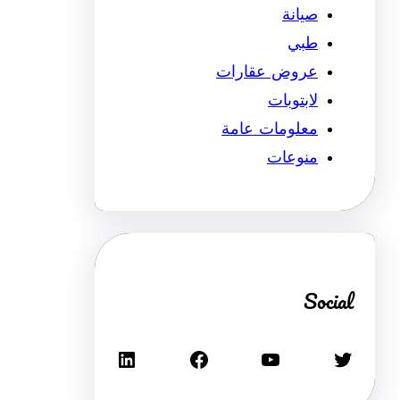
صيانة
طبي
عروض عقارات
لابتوبات
معلومات عامة
منوعات
Social
تويتر
يوتيوب
فيسبوك
لينكد إن