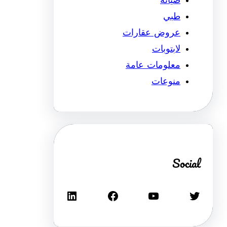
صيانة
طبي
عروض عقارات
لابتوبات
معلومات عامة
منوعات
Social
تويتر
يوتيوب
فيسبوك
لينكد إن