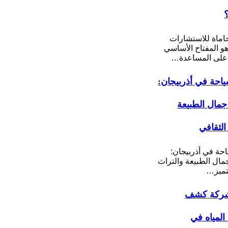
ماة للاستشارات
 هو المفتاح الأساسي
على المساعدة…
احة في أذربيجان:
مال الطبيعة
الثقافي
حة في أذربيجان:
ال الطبيعة والتراث
تميز…
ركة كشف
لمياه في