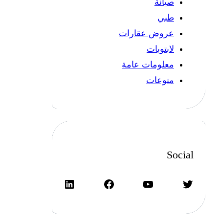
صيانة
طبي
عروض عقارات
لابتوبات
معلومات عامة
منوعات
Social
تويتر
يوتيوب
فيسبوك
لينكد إن