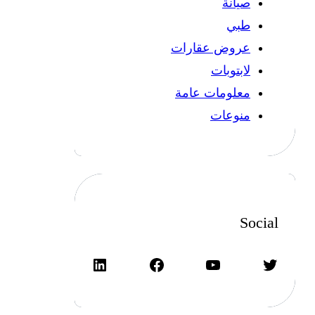
صيانة
طبي
عروض عقارات
لابتوبات
معلومات عامة
منوعات
Social
تويتر
يوتيوب
فيسبوك
لينكد إن