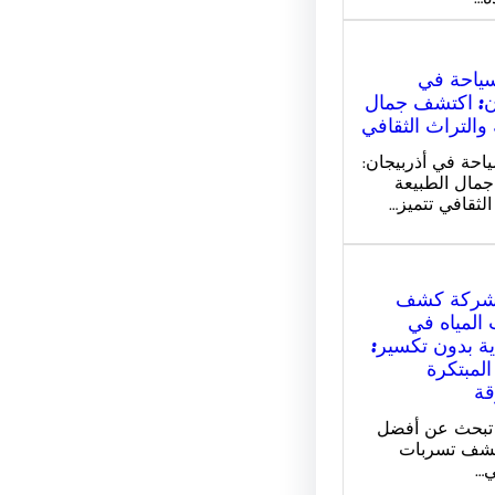
سياحة في
ن: اكتشف جمال
 والتراث الثقافي
احة في أذربيجان:
مال الطبيعة
الثقافي تتميز…
شركة كشف
المياه في
ة بدون تكسير:
المبتكرة
قة
 تبحث عن أفضل
شف تسربات
ي…