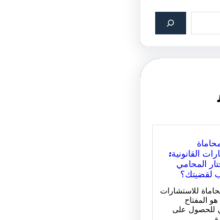
حاماة
رات القانونية:
ار المحامي
ب لقضيتك؟
اماة للاستشارات
 هو المفتاح
 للحصول على
ة…