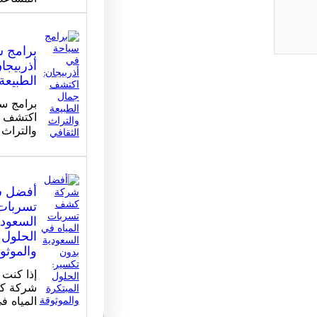
برامج 
أذربيجا
الطبيعة
برامج سي
اكتشف ج
والتراث 
أفضل 
تسربات 
السعودي
الحلول 
والموثو
إذا كنت
شركة ك
المياه ف