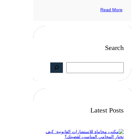
Read More
Search
S
e
a
r
c
h
Latest Posts