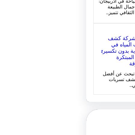
احة في أذربيجان:
مال الطبيعة
الثقافي تتميز…
شركة كشف
المياه في
ة بدون تكسير:
المبتكرة
قة
 تبحث عن أفضل
شف تسربات
ي…