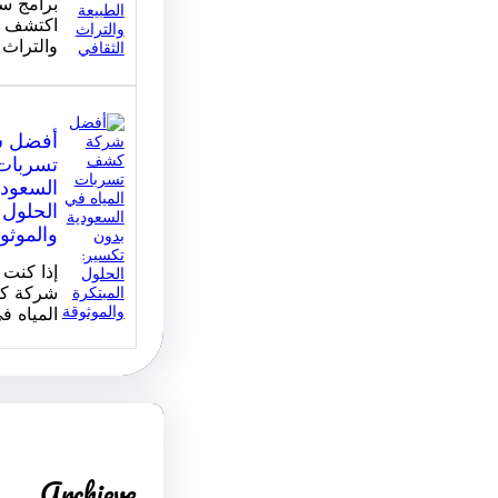
برامج سي
اكتشف ج
والتراث 
أفضل 
تسربات 
السعودي
الحلول 
والموثو
إذا كنت
شركة ك
المياه ف
Archieve