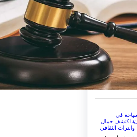
رات القانونية:
ار المحامي
ب لقضيتك؟
اماة للاستشارات
 هو المفتاح
 للحصول على
ة…
سياحة في
ن: اكتشف جمال
 والتراث الثقافي