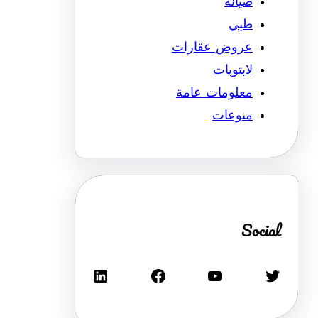
صيانة
طبي
عروض عقارات
لابتوبات
معلومات عامة
منوعات
Social
تويتر
يوتيوب
فيسبوك
لينكد إن