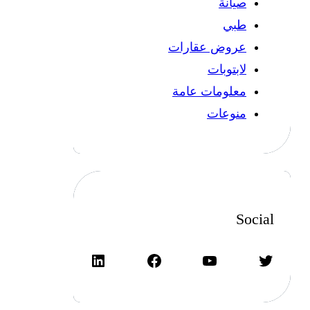
صيانة
طبي
عروض عقارات
لابتوبات
معلومات عامة
منوعات
Social
تويتر
يوتيوب
فيسبوك
لينكد إن