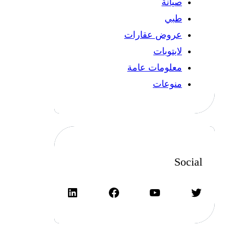
صيانة
طبي
عروض عقارات
لابتوبات
معلومات عامة
منوعات
Social
تويتر
يوتيوب
فيسبوك
لينكد إن