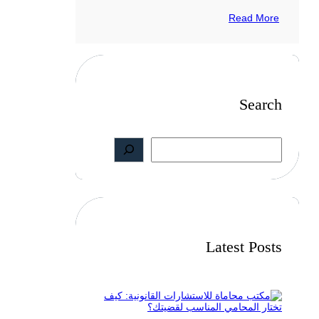
Read More
Search
S
e
a
r
c
h
Latest Posts