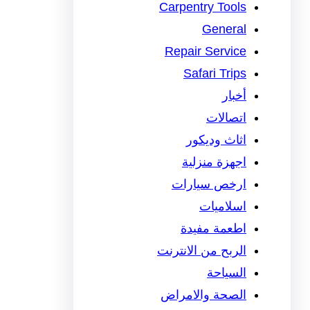
Carpentry Tools
General
Repair Service
Safari Trips
أخبار
اتصالات
اثاث وديكور
اجهزة منزلية
ارخص سيارات
اسلاميات
اطعمة مفيدة
الربح من الانترنت
السياحة
الصحة والامراض