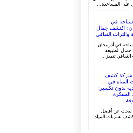
 على المساعدة…
سياحة في
ان: اكتشف جمال
 والتراث الثقافي
ياحة في أذربيجان:
مال الطبيعة
 الثقافي تتميز…
شركة كشف
 المياه في
ية بدون تكسير:
المبتكرة
وقة
 تبحث عن أفضل
شف تسربات المياه