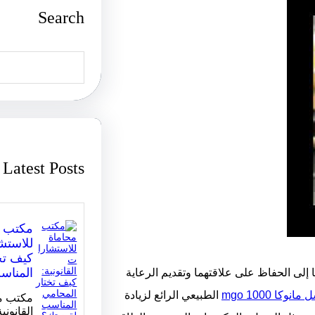
Search
S
e
a
r
c
h
Latest Posts
مكتب م
للاستشا
كيف تخ
المناس
ا إلى الحفاظ على علاقتهما وتقديم الرعاية
انوكا mgo 1000
الطبيعي الرائع لزيادة
مكتب مح
القانوني