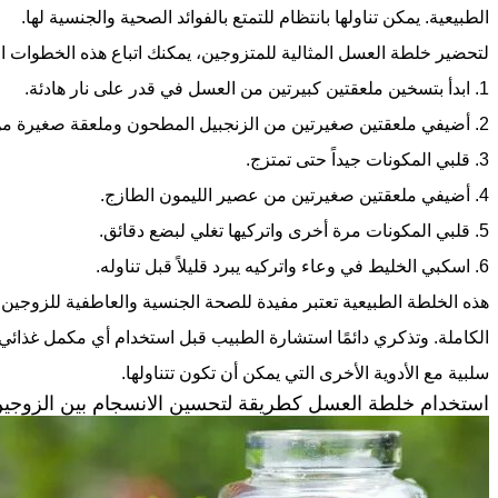
الطبيعية. يمكن تناولها بانتظام للتمتع بالفوائد الصحية والجنسية لها.
لتحضير خلطة العسل المثالية للمتزوجين، يمكنك اتباع هذه الخطوات ا
1. ابدأ بتسخين ملعقتين كبيرتين من العسل في قدر على نار هادئة.
2. أضيفي ملعقتين صغيرتين من الزنجبيل المطحون وملعقة صغيرة من القرفة.
3. قلبي المكونات جيداً حتى تمتزج.
4. أضيفي ملعقتين صغيرتين من عصير الليمون الطازج.
5. قلبي المكونات مرة أخرى واتركيها تغلي لبضع دقائق.
6. اسكبي الخليط في وعاء واتركيه يبرد قليلاً قبل تناوله.
هذه الخلطة الطبيعية تعتبر مفيدة للصحة الجنسية والعاطفية للزوجين و
الكاملة. وتذكري دائمًا استشارة الطبيب قبل استخدام أي مكمل غذائي
سلبية مع الأدوية الأخرى التي يمكن أن تكون تتناولها.
استخدام خلطة العسل كطريقة لتحسين الانسجام بين الزوجي