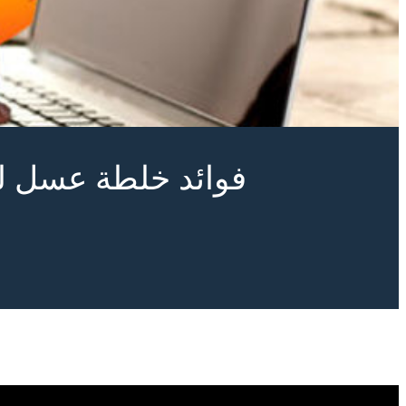
فوائد خلطة عسل لل