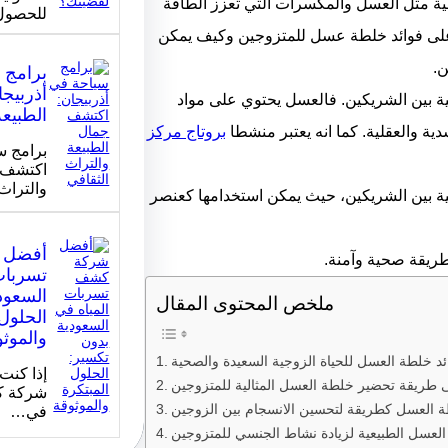
ية مثل العسل والمكسرات التي تعزز الطاقة
للحصول
 على فوائد خلطة عسل للمتزوجين وكيف يمكن
ن.
برامج 
أذربيج
مية بين الشريكين. فالعسل يحتوي على مواد
الطبيعة
ية والعقلية. كما انه يعتبر منشطا
بروتاج مركز
برامج س
اكتشف ج
والتراث
ية بين الشريكين، حيث يمكن استخدامها كعنصر
أفضل 
بطريقة صحية وآمنة.
تسربات
السعود
ملخص المحتوى المقال
الحلول 
والموث
ئد خلطة العسل للحياة الزوجية السعيدة والصحية
إذا كنت
طريقة تحضير خلطة العسل المثالية للمتزوجين
شركة ك
 العسل كطريقة لتحسين الانسجام بين الزوجين
في…
لعسل الطبيعية لزيادة نشاط الجنسي للمتزوجين