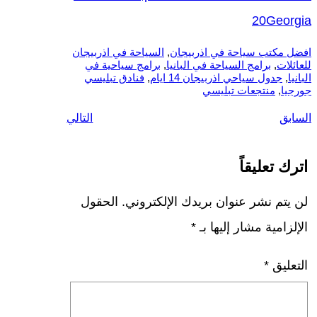
20Georgia
افضل مكتب سياحة في اذربيجان
, 
السياحة في اذربيجان
للعائلات
, 
برامج السياحة في البانيا
, 
برامج سياحية في
البانيا
, 
جدول سياحي اذربيجان 14 ايام
, 
فنادق تبليسي
جورجيا
, 
منتجعات تبليسي
السابق
التالي
اترك تعليقاً
لن يتم نشر عنوان بريدك الإلكتروني.
الحقول
الإلزامية مشار إليها بـ
*
التعليق
*