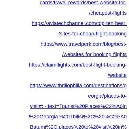
cards/travel-rewards/best-website-for-
cheapest-flights/
https://aviatechchannel.com/top-ten-best-
sites-for-cheap-flight-booking/
https://www.travelperk.com/blog/best-
websites-for-booking-flights/
https://claimflights.com/best-flight-booking-
website/
https://www.thrillophilia.com/destinations/g
eorgia/places-to-
visit#:~:text=Tourist%20Places%C2%A0in
%20Georgia.%20Tbilisi%2C%20%C2%A0
Batumi%2C,places%20to%20visit%20in%