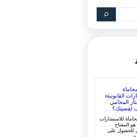
حاماة
رات القانونية:
ار المحامي
ب لقضيتك؟
اماة للاستشارات
 هو المفتاح
 للحصول على
ة…