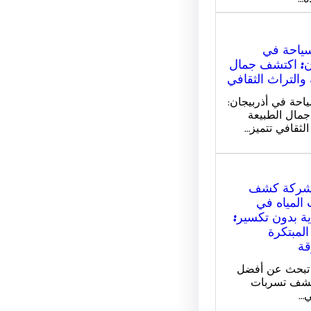
سياحة في
ن: اكتشف جمال
 والتراث الثقافي
احة في أذربيجان:
مال الطبيعة
الثقافي تتميز…
شركة كشف
المياه في
ة بدون تكسير:
المبتكرة
قة
 تبحث عن أفضل
شف تسربات
ي…