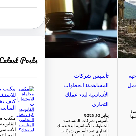
S
e
a
r
c
h
Latest Posts
حية
تأسيس شركات
جمل
المساهمة: الخطوات
مكتب م
الأساسية لبدء عملك
للاستشا
كيف تخت
التجاري
المناس
دة
يناير 10, 2025
نها
مكتب مح
تأسيس شركات المساهمة:
القانونية
الخطوات الأساسية لبدء عملك
الأساسي
التجاري تعد تأسيس شركات
المساعد