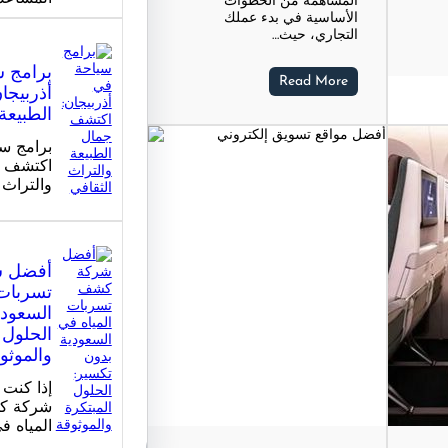
المساهمة من الخطوات
الأساسية في بدء عملك
التجاري، حيث…
برامج 
Read More
أذربيجا
الطبيعة
برامج سي
اكتشف ج
والتراث 
أفضل 
تسربات 
السعودي
الحلول 
والموثو
إذا كنت
شركة ك
المياه ف