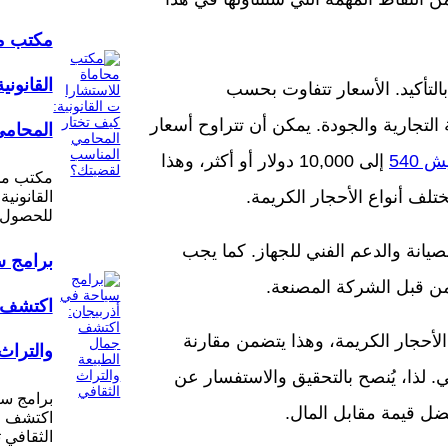
مكتب مح
القانوني
لتأكيد. الأسعار تتفاوت بحسب
 التجارية والجودة. يمكن أن تتراوح أسعار
المحامي
 540
إلى 10,000 دولار أو أكثر، وهذا
مكتب مح
لف أنواع الأحجار الكريمة.
القانونية
للحصول 
لصيانة والدعم الفني للجهاز. كما يجب
برامج س
من قبل الشركة المصنعة.
اكتشف ج
الأحجار الكريمة، وهذا يتضمن مقارنة
والتراث
ئي. لذا، يُنصح بالتحقيق والاستفسار عن
برامج سي
ل قيمة مقابل المال.
اكتشف جم
الثقافي 