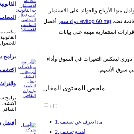
القانوني
ستخدمها مؤشر إيفي توب 60 في عدة عوامل منها الأرباح والعوائد على الاستثمار
المحامي
قائمة تضم
evitop 60 mg دواء سعر
أفضل
مكتب مح
رارات استثمارية مبنية على بيانات
القانونية
للحصول 
برامج س
يفي توب 60 يتم تحديثه بشكل دوري ليعكس التغيرات في السوق وأداء
 في سوق الأسهم.
اكتشف ج
والتراث
ملخص المحتوى المقال
برامج سي
اكتشف جم
الثقافي 
ماذا تعرف عن تصنيف
أفضل 
أهمية تصنيف