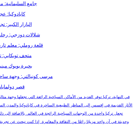
جامع السليمانية: م
كابادوكيا: ع
البازار الكبير: 
شلالات دوزجي: رحلة 
قلعة روملي: معلم تاريخ
متحف توبكابي: ت
بحيرة بويوك مين
مرسى كونيالتي: وجهة ساحر
قصر دولماباه
في النهاية، تركيا توفر العديد من الأماكن السياحية الرائعة التي تجعلها وجهة مث
الأثار القديمة في إفسس إلى المناظر الطبيعية الساحرة في كابادوكيا والمدن الساح
تجعل تركيا واحدة من الوجهات السياحية الرائجة في العالم. بالإضافة إلى ذ
وحديثة في آن واحد مزيجًا رائعًا من الثقافة والمغامرة. إذا كنت تبحث عن تجربة