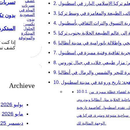
تسربات 
علم تركيا الإسلامي البارز في اسطنبول
جائب الطبيعة والمغامرة في وسط تركيا
بدون تك
تجربة التسوق والتراث الثقافي بأسطنبول
المبتكرة
إلى عالم الطبيعة الخلابة بجنوب تركيا
إذا كنت
ي وإطلالة بانورامية في مدينة أنطاليا
كشف تسر
جربة ثقافية وفنية مميزة في اسطنبول
ير: مزار طبيعي خلاب في جبال توروس
ة للبحر والشمس والرمال في أنطاليا
جة: تاريخ وروعة في مدينة اسطنبول
Archieve
الية لقضاء عطلة مميزة. من
لية الخلابة مثل أنطاليا وبودروم،
يوليو 2026
لك، تقدم اسطنبول كعاصمة تاريخية
مايو 2026
 سياحية متنوعة ومثيرة، فتركيا هي
ديسمبر 2025
الوجهة المثالية لك.