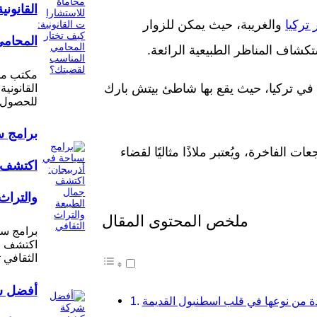
القانوني
ركيا
والغريبة، حيث يمكن للزوار
المحامي
تكشاف المناظر الطبيعية الرائعة.
مكتب مح
ية في تركيا، حيث يقع بها شاطئ بيتش بارك
القانونية
للحصول 
برامج س
ت الفاخرة، ويُعتبر ملاذًا مثاليًا لقضاء
اكتشف ج
والتراث
ملخص المحتوى المقال
برامج سي
اكتشف جم
الثقافي 
أفضل 
يدة من نوعها في قلب اسطنبول القديمة