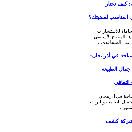
ة: كيف تختار
 المناسب لقضيتك؟
اماة للاستشارات
 هو المفتاح الأساسي
على المساعدة…
ياحة في أذربيجان:
مال الطبيعة
 الثقافي
احة في أذربيجان:
ال الطبيعة والتراث
تتميز…
شركة كشف