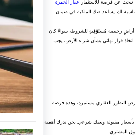
نت تبحث عن فرصة للاستثمار
عقار الخمرة
مناسبة لك. يساعد صك الملكية في ضمان
مكتب م
للاستشا
اضٍ رخيصة مُستَوْفِيةٍ للشروط، سواءً كان
كيف تخ
اتخاذ قرار نهائي بشأن شراء الأرض، يجب
المناس
مكتب م
القانوني
للحصول
ففرص التطور العقاري مستمرة، وهذه فرصة
 بأسعار مقبولة وبصك شرعي. نحن ندرك أهمية
ق المشتري.