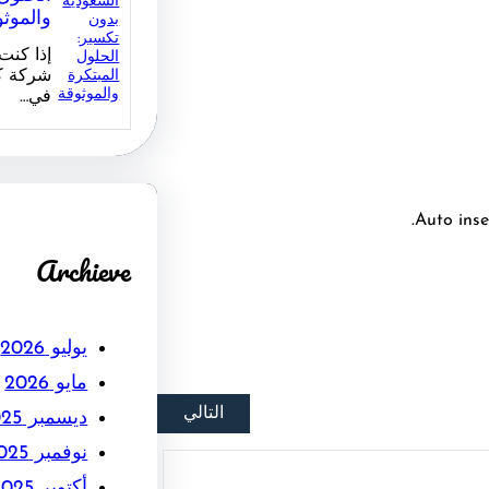
والموث
إذا كن
شركة ك
في…
Auto inse
Archieve
يوليو 2026
مايو 2026
التالي
ديسمبر 2025
نوفمبر 2025
أكتوبر 2025