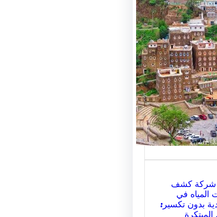
سياحة في
ان: اكتشف جمال
 والتراث الثقافي
ياحة في أذربيجان:
جمال الطبيعة
الثقافي تتميز…
شركة كشف
 المياه في
ية بدون تكسير:
المبتكرة