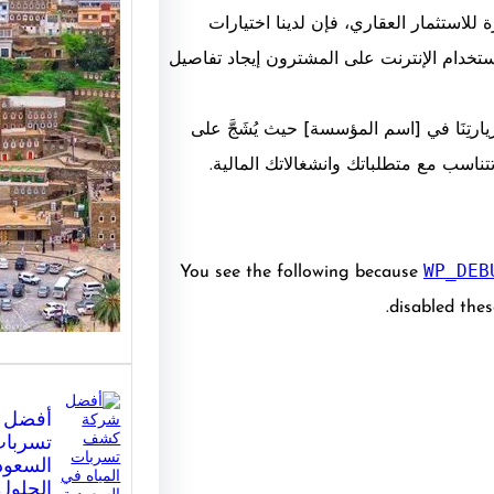
للاستثمار العقاري، فإن لدينا اختيارات
استخدام الإنترنت على المشترون إيجاد تفاصيل
برامج 
أذربيج
يارتِنَا في [اسم المؤسسة] حيث يُشَجَّ على
الطبيعة
ناسب مع متطلباتك وانشغالاتك المالية.
برامج س
اكتشف 
والتراث 
WP_DEB
You see the following because
disabled thes
أفضل 
تسربات
السعود
الحلول 