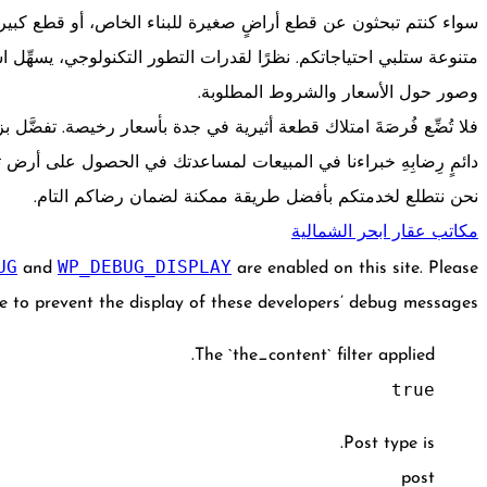
سواء كنتم تبحثون عن قطع أراضٍ صغيرة للبناء الخاص، أو قطع كبيرة 
متنوعة ستلبي احتياجاتكم. نظرًا لقدرات التطور التكنولوجي، يسهِّل 
وصور حول الأسعار والشروط المطلوبة.
فلا تُضِّع فُرصَةَ امتلاك قطعة أثيرية في جدة بأسعار رخيصة. تفضَّل بز
دائمٍ رِضابِهِ خبراءنا في المبيعات لمساعدتك في الحصول على أرض تت
نحن نتطلع لخدمتكم بأفضل طريقة ممكنة لضمان رضاكم التام.
مكاتب عقار ابحر الشمالية
UG
WP_DEBUG_DISPLAY
and
are enabled on this site. Please
e to prevent the display of these developers’ debug messages.
The `the_content` filter applied.
true
Post type is.
post