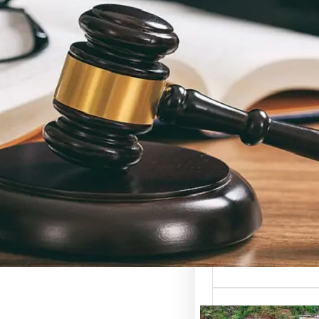
حاماة
رات القانونية:
تار المحامي
ب لقضيتك؟
حاماة للاستشارات
ة هو المفتاح الأساسي
 على المساعدة…