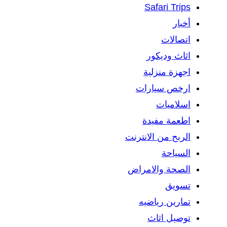
Safari Trips
أخبار
اتصالات
اثاث وديكور
اجهزة منزلية
ارخص سيارات
اسلاميات
اطعمة مفيدة
الربح من الانترنت
السياحة
الصحة والامراض
تسويق
تمارين رياضيه
توصيل اثاث