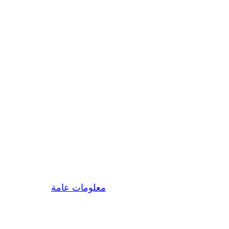
تنظيف سجاد ومجالس 4
|
|
icon
يوليو 1, 2023
معلومات عامة