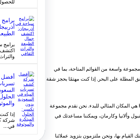
للحصول
برامج 
أذربيج
الطبيعة
برامج س
اكتشف ج
والتراث
نا مجموعة واسعة من القوائم المتاحة، بما في
أفضل 
قق المطلة على البحر. إذا كنت مهتمًا بحجز شقة
تسربات
السعود
الحلول 
والموث
إذا كنت تبحث عن الاستثمار في العقارات في تركيا، فإن شركة Karas هي المكان المثالي للبدء. نحن نقدم مجموعة
إذا كنت
ل وألانيا وكارمان، ويمكننا مساعدتك في
شركة ك
في…
ك القيام بها، ونحن ملتزمون بتزويد عملائنا