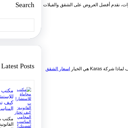
Search
رات، نقدم أفضل العروض على الشقق والفيلات
S
e
a
r
c
h
Latest Posts
 Karas هي الخيار
اسعار الشقق
مكتب م
للاستشا
كيف تخ
المناس
مكتب مح
القانوني