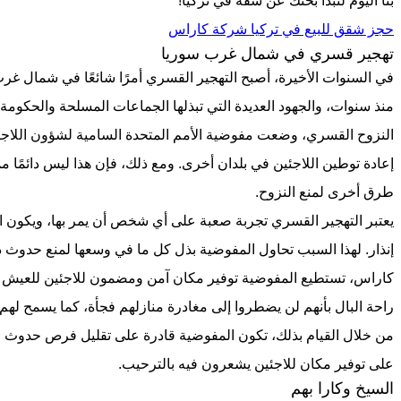
بنا اليوم لتبدأ بحثك عن شقة في تركيا!
حجز شقق للبيع في تركيا شركة كاراس
تهجير قسري في شمال غرب سوريا
في السنوات الأخيرة، أصبح التهجير القسري أمرًا شائعًا في شمال غر
منذ سنوات، والجهود العديدة التي تبذلها الجماعات المسلحة والحكو
النزوح القسري، وضعت مفوضية الأمم المتحدة السامية لشؤون اللاجئي
إعادة توطين اللاجئين في بلدان أخرى. ومع ذلك، فإن هذا ليس دائمًا ممك
طرق أخرى لمنع النزوح.
يعتبر التهجير القسري تجربة صعبة على أي شخص أن يمر بها، ويكون ا
إنذار. لهذا السبب تحاول المفوضية بذل كل ما في وسعها لمنع حدوث
كاراس، تستطيع المفوضية توفير مكان آمن ومضمون للاجئين للعيش فيه
راحة البال بأنهم لن يضطروا إلى مغادرة منازلهم فجأة، كما يسمح لهم ب
من خلال القيام بذلك، تكون المفوضية قادرة على تقليل فرص حدوث ال
على توفير مكان للاجئين يشعرون فيه بالترحيب.
السيخ وكارا بهم