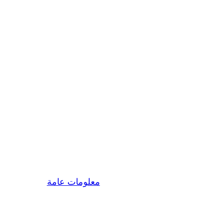
غسيل وصيانة تكييف 6
|
|
icon
فبراير 9, 2023
معلومات عامة