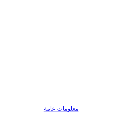
يموزين مطار الغردقة حتشبس
|
|
ico
نوفمبر 17, 2022
معلومات عامة