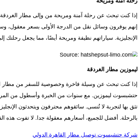
رحلة آمنة ومريحة
إذا كنت تبحث عن رحلة آمنة ومريحة من وإلى مطار الغردق
إنهم يوفرون وسائل نقل من الدرجة الأولى بسعر معقول، وسا
الإنجليزية. سياراتهم نظيفة ومريحة أيضًا، مما يجعل رحلتك إ
Source: hatshepsut-limo.com
ليموزين مطار الغردقة
إذا كنت تبحث عن وسيلة فاخرة وخصوصية للسفر من مطار ا
حتشبسوت ليموزين. مع سنوات من الخبرة وأسطول من المركبات
تثق بها لتجربة لا تُنسى. سائقوهم محترفون ويتحدثون الإنجليزي
بالرحلة. أفضل للجميع، أسعارهم معقولة جدا. لا تفوت هذه الف
شركة حتشبسوت توصيل مطار القاهرة الدولي