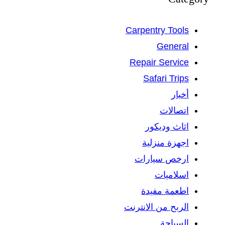
Carpentry Tools
General
Repair Service
Safari Trips
أخبار
اتصالات
اثاث وديكور
اجهزة منزلية
ارخص سيارات
اسلاميات
اطعمة مفيدة
الربح من الانترنت
السياحة