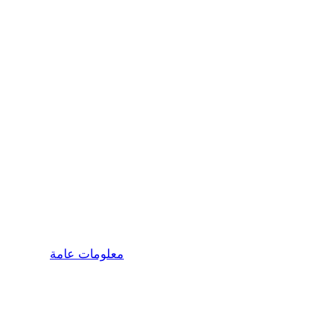
شرائط قياس السكر
|
|
mousaad
نوفمبر 8, 2021
معلومات عامة