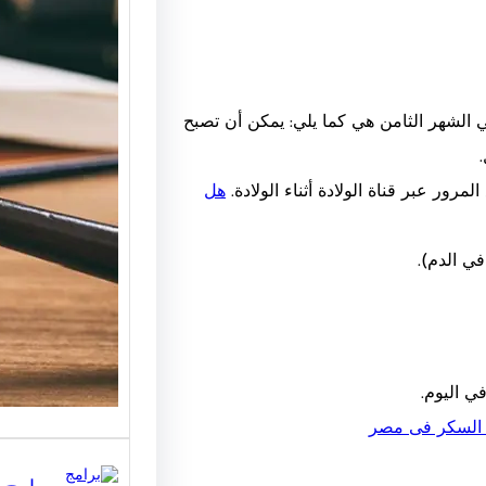
مكتب م
للاستشا
ي الشهر الثامن هي كما يلي: يمكن أن تصبح
كيف تخ
المناس
.
رور عبر قناة الولادة أثناء الولادة.
هل
مكتب م
القانوني
للحصول
ي الدم).
 السكر فى مصر
برامج 