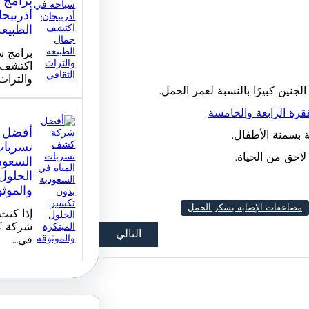
أذربيج
الطبيعة
برامج س
اكتشف 
والتراث 
نين كبيرًا بالنسبة لعمر الحمل.
رة الرابعة والخامسة
أفضل 
ة بسمنة الأطفال.
تسربات
السعود
حق من الحياة.
الحلول 
والموث
مضاعفات الإصابة بسكر الحمل
إذا كن
شركة ك
التالي
في…