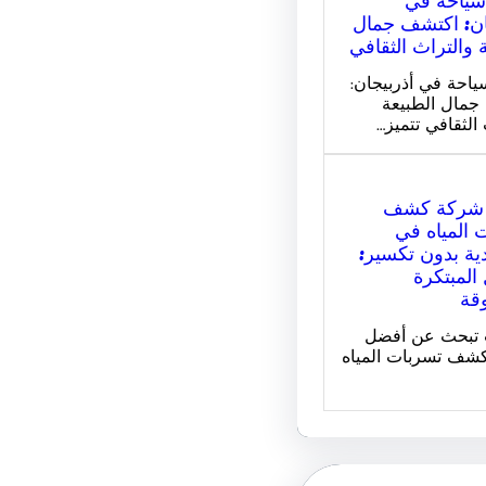
ان: اكتشف جمال
 والتراث الثقافي
ياحة في أذربيجان:
جمال الطبيعة
الثقافي تتميز…
شركة كشف
 المياه في
ية بدون تكسير:
المبتكرة
وقة
ت تبحث عن أفضل
شف تسربات المياه