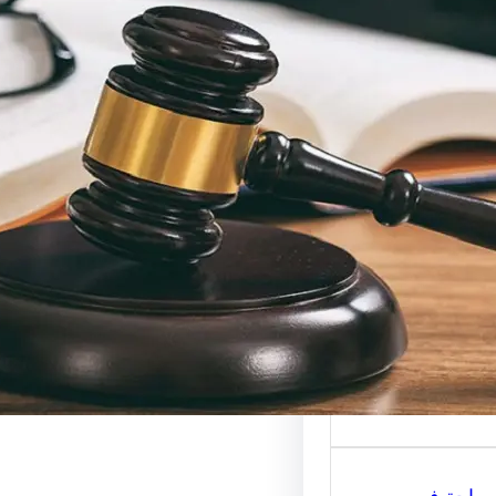
حاماة
رات القانونية:
تار المحامي
ب لقضيتك؟
حاماة للاستشارات
ة هو المفتاح الأساسي
 على المساعدة…
سياحة في