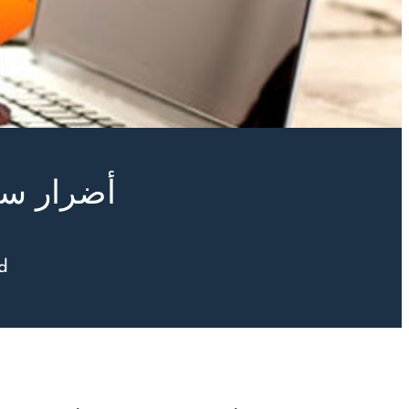
أضرار سك
d