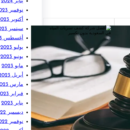
يناير 2024
نوفمبر 2023
أكتوبر 2023
سبتمبر 2023
:
أغسطس 2023
أفضل شركة كشف تسربات
تراث
يوليو 2023
المياه في السعودية بدون
يونيو 2023
تكسير: الحلول المبتكرة
مايو 2023
شف
والموثوقة
تميز
أبريل 2023
راث
إذا كنت تبحث عن أفضل شركة كشف
…
مارس 2023
تسربات المياه في السعودية بدون
تكسير، فأنت في المكان الصحيح. فمع
فبراير 2023
تزايد مشاكل…
يناير 2023
Read More
ديسمبر 2022
نوفمبر 2022