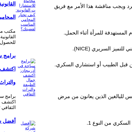
القانوني
رد ويجب مناقشة هذا الأمر مع فريق
المحامي
مكتب مح
 المستهدفة للمرأة أثناء الحمل.
القانونية
للحصول 
لتميز السريري (NICE).
برامج س
ن قبل الطبيب أو استشاري السكري.
اكتشف ج
والتراث
س للبالغين الذين يعانون من مرض
برامج سي
اكتشف جم
الثقافي 
أفضل 