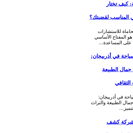
ة: كيف تختار
 المناسب لقضيتك؟
اماة للاستشارات
 هو المفتاح الأساسي
على المساعدة…
ياحة في أذربيجان:
مال الطبيعة
 الثقافي
احة في أذربيجان:
ال الطبيعة والتراث
تتميز…
شركة كشف